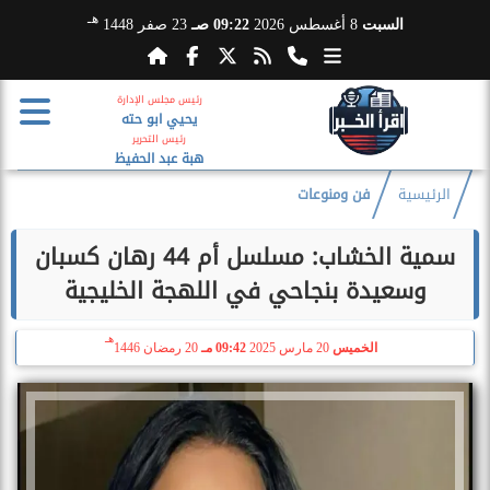
هـ
السبت
8 أغسطس 2026
09:22 صـ
23 صفر 1448
رئيس مجلس الإدارة
يحيي ابو حته
رئيس التحرير
هبة عبد الحفيظ
الرئيسية
فن ومنوعات
سمية الخشاب: مسلسل أم 44 رهان كسبان
وسعيدة بنجاحي في اللهجة الخليجية
هـ
الخميس
20 مارس 2025
09:42 مـ
20 رمضان 1446