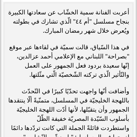
أعربت الفنانة سمية الخشّاب عن سعادتها الكبيرة
بنجاح مسلسل "أم ٤٤" الّذي تشارك في بطولته
ويُعرض خلال شهر رمضان المبارك.
في هذا السّياق، قالت سميّة في لقاءها عبر موقع
"بصراحة" اللبناني مع الإعلامي أحمد عزالدين،
إنّها سعيدة بردود فعل الجمهور على العمل
والتّأثير الّذي تركته الشّخصيّة الّتي مثّلتها.
وأضافت أنّها واجهت تحدّيًا كبيرًا في التّحدّث
باللهجة الخليجيّة في المسلسل، متمنّيةً ألّا ينتقدها
الجمهور وأن يتقبّلها، لأنها أدّت اللهجة الخليجيّة
بأسلوب السّيّدة المصريّة خفيفة الظّلّ
واستطردت قائلةً الجملة التي كانت تردّدها دائمًا
لزوجها في المسلسل: "يا معشّى النّشامى"،