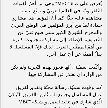
يُعرض على قناة "MBC" وهي من أهمّ القنوات
التّلفزيونيّة في العالم العربيّ وتتمتّع بنسبة
مشاهدة عالية جدًّا. كما أنّ المؤلفة هبة مشاري
حمادة تُعدّ من أبرز المؤلفين في الوطن العربيّ
والمخرج السّوريّ الكبير مثنى صبح غنيّ عن
التّعريف. بالإضافة إلى مشاركة مجموعة كبيرة
من أهمّ الممثّلين العرب، لذلك فإنّ المسلسل لا
يقلّ أهميّة عن أيّ عمل آخر .
وأكّدت"سميّة"، أنّها فخور بهذه التّجربة ولم يكن
من الوارد أن تعتذر عن المشاركة فيها.
كما وجّهت سميّة، رسالة محبّة وتقدير لفريق
عمل المسلسل وجميع الممثّلين والفريق التّركيّ
الّذي شارك في تنفيذ العمل ولشبكة "MBC"