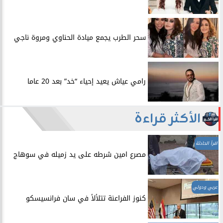
سحر الطرب يجمع ميادة الحناوي ومروة ناجي
رامي عياش يعيد إحياء “خد” بعد 20 عاما
الأكثر قراءة
اقرأ الحادثة
مصرع امين شرطه على يد زميله في سوهاج
عربي ودولي
​كنوز الفراعنة تتلألأ في سان فرانسيسكو