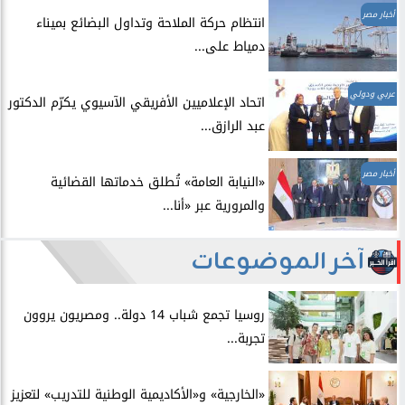
أخبار مصر
انتظام حركة الملاحة وتداول البضائع بميناء
دمياط على...
عربي ودولي
اتحاد الإعلاميين الأفريقي الآسيوي يكرّم الدكتور
عبد الرازق...
أخبار مصر
​«النيابة العامة» تُطلق خدماتها القضائية
والمرورية عبر «أنا...
آخر الموضوعات
روسيا تجمع شباب 14 دولة.. ومصريون يروون
تجربة...
​«الخارجية» و«الأكاديمية الوطنية للتدريب» لتعزيز