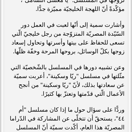
مؤكّدةً أنّ اللهجة الخليجيّة مميّزة جدًّا.
وأشارت سمية إلى أنّها لعبت في العمل دور
السّيّدة المصريّة المتزوّجة من رجل خليجيّ الّتي
تسعى للحفاظ على بيتها وأسرتها وتحاول إسعاد
زوجها بكلّ الوسائل، بروحها المرحة وخفّة ظلّها.
وعن تشبيه دورها في المسلسل بالشّخصيّة التي
مثّلتها في مسلسل "ريّا وسكينة"، أعربت سميّة
عن سعادتها بذلك، لأنّ "ريّا وسكينة" من أنجح
الأعمال الّتي قدّمتها وتعتزّ بها كثيرًا.
وردًّا على سؤال حول ما إذا كان مسلسل "أم
٤٤"، يستحقّ أن تتخلّى عن المشاركة في الدّراما
المصريّة هذا العام، أكّدت سميّة أنّ المسلسل