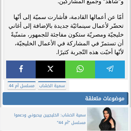
و"شاهد" وجميع المشاركين.
أمّا عن أعمالها القادمة، فأشارت سميّة إلى أنّها
تحضّر لأعمال سينمائيّة جديدة بالإضافة إلى أغاني
خليجيّة ومصريّة ستكون مفاجئة للجمهور، متمنّيةً
أن تستمرّ في المشاركة في الأعمال الخليجيّة،
لأنّها أحبّت هذه التّجربة كثيرًا.
سمية الخشاب
مسلسل أم 44
موضوعات متعلقة
سمية الخشاب: الخليجيين بيحبوني ودعموا
مسلسل ”أم 44”