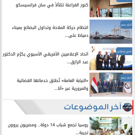
​كنوز الفراعنة تتلألأ في سان فرانسيسكو
أخبار مصر
انتظام حركة الملاحة وتداول البضائع بميناء
دمياط على...
عربي ودولي
اتحاد الإعلاميين الأفريقي الآسيوي يكرّم الدكتور
عبد الرازق...
أخبار مصر
​«النيابة العامة» تُطلق خدماتها القضائية
والمرورية عبر «أنا...
آخر الموضوعات
روسيا تجمع شباب 14 دولة.. ومصريون يروون
تجربة...