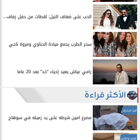
الحب على ضفاف النيل: لقطات من حفل زفاف...
سحر الطرب يجمع ميادة الحناوي ومروة ناجي
رامي عياش يعيد إحياء “خد” بعد 20 عاما
الأكثر قراءة
اقرأ الحادثة
مصرع امين شرطه على يد زميله في سوهاج
عربي ودولي