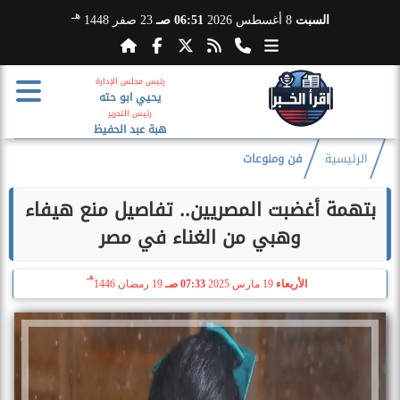
هـ
السبت
8 أغسطس 2026
06:51 صـ
23 صفر 1448
رئيس مجلس الإدارة
يحيي ابو حته
رئيس التحرير
هبة عبد الحفيظ
الرئيسية
فن ومنوعات
بتهمة أغضبت المصريين.. تفاصيل منع هيفاء
وهبي من الغناء في مصر
هـ
الأربعاء
19 مارس 2025
07:33 صـ
19 رمضان 1446