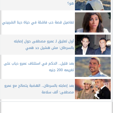
هو؟
تفاصيل قصة حب فاشلة في حياة دينا الشربيني
أول تعليق لـ عمرو مصطفى حول إصابته
بالسرطان: مش هشيل حد همي
بعد قليل.. الحكم في استئناف عمرو دياب على
تغريمه 200 جنيه
بعد إصابته بالسرطان.. الهضبة يتصالح مع عمرو
مصطفى: ألف سلامة