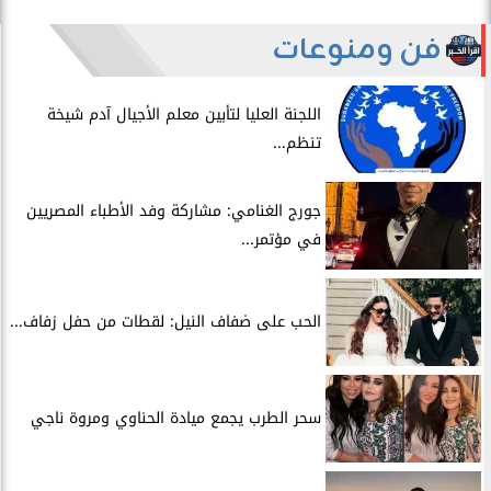
فن ومنوعات
اللجنة العليا لتأبين معلم الأجيال آدم شيخة
تنظم...
جورج الغنامي: مشاركة وفد الأطباء المصريين
في مؤتمر...
الحب على ضفاف النيل: لقطات من حفل زفاف...
سحر الطرب يجمع ميادة الحناوي ومروة ناجي