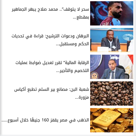
سحر لا يتوقف”.. محمد صلاح يبهر الجماهير
بمقطع...
البرهان ودعوات الترشيح: قراءة في تحديات
الحكم ومستقبل...
الرقابة المالية” تقرر تعديل ضوابط عمليات
التخصيم والتأجير...
شعبة البن: مصانع بير السلم تطبع أكياس
مزورة...
الذهب في مصر يقفز 160 جنيهًا خلال أسبوع.....