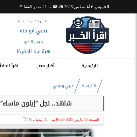
هـ
الخميس
6 أغسطس 2026
08:20 مـ
21 صفر 1448
رئيس مجلس الإدارة
يحيي ابو حته
رئيس التحرير
هبة عبد الحفيظ
الرئيسية
أخبار مصر
اقرأ الحادث
الرئيسية
عربي ودولي
شاهد.. نجل ”إيلون ماسك” ي
هـ
السبت
15 مارس 2025
03:39 مـ
15 رمضان 1446