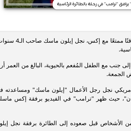
رافق ”ترامب” في رحلة بالطائرة الرئاسية
قضى الرئيس الأمريكى، دونالد ترامب وقتًا ممتعًا مع إكس، نجل إيلون ما
اسية.
لى جنب مع الطفل المُفعم بالحيوية، البالغ من العمر أرب
ض الجمعة.
مريكي نجل رجل الأعمال "إيلون ماسك" ومساعدته ف
وان"، حيث ظهر "ترامب" في الفيديو برفقة إكس ماسك
 من الأشخاص قبل صعوده إلى الطائرة برفقة نجل إيلو