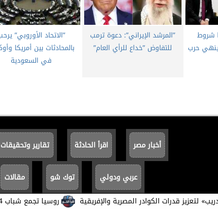
ا شروط
”المرشد الإيراني”: دعوة ترمب
”الاتحاد الأوروبي” يرحب
ينهي حرب
للتفاوض ”خداع للرأي العام”
بالمحادثات بين أمريكا وأوكر
في السعودية
أخبار مصر
اقرأ الحادثة
تقارير وتحقيقات
عربي ودولي
توك شو
مقالات
يز قدرات الكوادر المصرية والإفريقية
روسيا تجمع شباب 14 دولة.. ومصريون يروون تجربة أكاديمية استثنائية
جميع الحقوق محفوظة ©