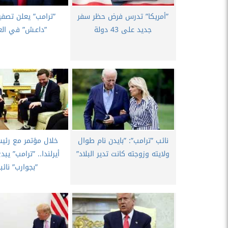
”أمريكا” تدرس فرض حظر سفر
”ترامب” يعلن تصفي
جديد على 43 دولة
”داعـش” في الع
نائب ”ترامب”: ”بايدن نام طوال
خلال مؤتمر مع رئي
ولايته وزوجته كانت تدير البلاد”
أيرلندا.. ”ترامب” يبد
”بجوارب” نائب