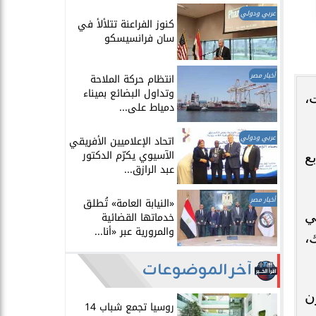
عربي ودولي
​كنوز الفراعنة تتلألأ في
سان فرانسيسكو
أخبار مصر
انتظام حركة الملاحة
وتداول البضائع بميناء
سك صاحب الـ4 سنوات،
دمياط على...
عربي ودولي
اتحاد الإعلاميين الأفريقي
الآسيوي يكرّم الدكتور
ع
عبد الرازق...
أخبار مصر
​«النيابة العامة» تُطلق
ي
خدماتها القضائية
والمرورية عبر «أنا...
،
آخر الموضوعات
ن
روسيا تجمع شباب 14