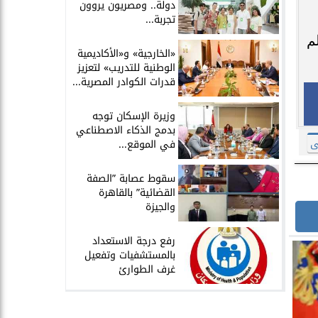
دولة.. ومصريون يروون
تجربة...
م
​«الخارجية» و«الأكاديمية
الوطنية للتدريب» لتعزيز
قدرات الكوادر المصرية...
​وزيرة الإسكان توجه
بدمج الذكاء الاصطناعي
ى
في الموقع...
سقوط عصابة ”الصفة
القضائية” بالقاهرة
والجيزة
​رفع درجة الاستعداد
بالمستشفيات وتفعيل
غرف الطوارئ