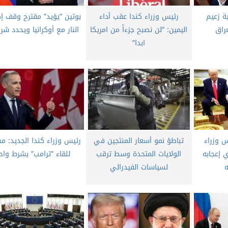
ة زعيم
رئيس وزراء كندا عقب أداء
بوتين ”يؤيد” مقترح وقف إ
راق
اليمين: ”لن نصبح جزءاً من امريكا
النار مع أوكرانيا ويحدد ش
ابدا”
س وزراء
تباطؤ نمو أسعار المنتجين في
رئيس وزراء كندا الجديد: م
ي إعجابه
الولايات المتحدة وسط ترقب
للقاء ”ترامب” بشرط واح
ه
لسياسات الفيدرالي