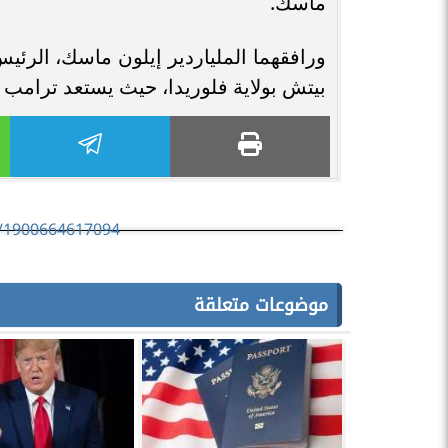
ماسك.
ورافقهما الملياردير إيلون ماسك، الرئيس
بيتش بولاية فلوريدا، حيث يستعد ترامب ل
us/1900664617094
موضوعات متعلقة