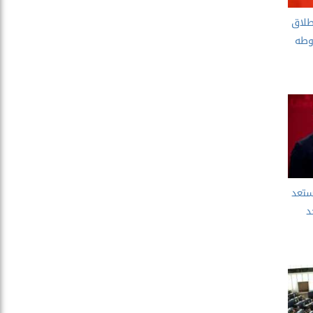
طلاق
روطه
ستعد
د