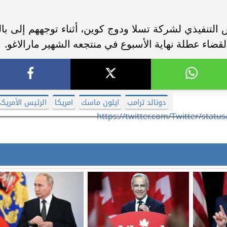
 التنفيذي لشركة تسلا ودوج كوين، أثناء توجههم إلى بال
قضاء عطلة نهاية الأسبوع في منتجعه الشهير مارالاغو.
دونالد ترامب
ايلون ماسك
امريكا
الرئيس الأمريك
https://twitter.com/Twitter/stat