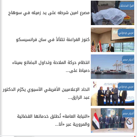
اقرأ الحادثة
مصرع امين شرطه على يد زميله في سوهاج
عربي ودولي
​كنوز الفراعنة تتلألأ في سان فرانسيسكو
أخبار مصر
انتظام حركة الملاحة وتداول البضائع بميناء
دمياط على...
عربي ودولي
اتحاد الإعلاميين الأفريقي الآسيوي يكرّم الدكتور
عبد الرازق...
أخبار مصر
​«النيابة العامة» تُطلق خدماتها القضائية
والمرورية عبر «أنا...