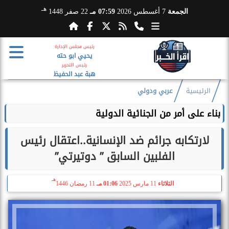
هـ
الجمعة
7 أغسطس 2026
07:59 مـ
22 صفر 1448
رئيس مجلس الإدارة
يحيي ابو حته
رئيس التحرير
هبة عبد الحفيظ
الرئيسية
عربي ودولي
بناء على أمر من الجنائية الدولية
لارتكابه جرائم ضد الإنسانية..اعتقال رئيس
الفلبين السابق ” دوتيرتي”
هـ
الثلاثاء
11 مارس 2025
01:06 مـ
11 رمضان 1446