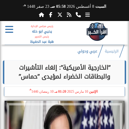
هـ
السبت
8 أغسطس 2026
05:58 صـ
23 صفر 1448
رئيس مجلس الإدارة
يحيي ابو حته
رئيس التحرير
هبة عبد الحفيظ
الرئيسية
عربي ودولي
”الخارجية الأمريكية”: إلغاء التأشيرات
والبطاقات الخضراء لمؤيدى ”حماس”
هـ
الإثنين
10 مارس 2025
01:20 مـ
10 رمضان 1446