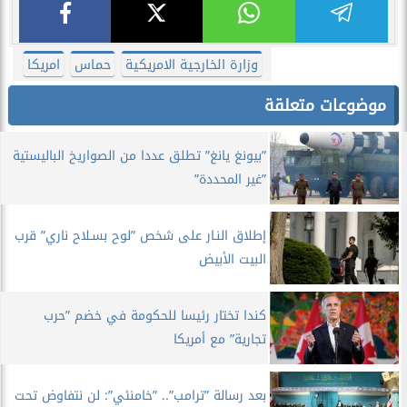
وزارة الخارجية الامريكية
حماس
امريكا
موضوعات متعلقة
”بيونغ يانغ” تطلق عددا من الصواريخ الباليستية
”غير المحددة”
إطلاق النـار على شخص ”لوح بسـلاح ناري” قرب
البيت الأبيض
كندا تختار رئيسا للحكومة في خضم ”حرب
تجارية” مع أمريكا
بعد رسالة ”ترامب”.. ”خامنئي”: لن نتفاوض تحت