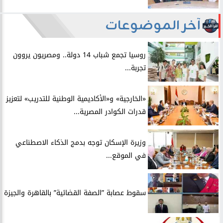
آخر الموضوعات
روسيا تجمع شباب 14 دولة.. ومصريون يروون
تجربة...
​«الخارجية» و«الأكاديمية الوطنية للتدريب» لتعزيز
قدرات الكوادر المصرية...
​وزيرة الإسكان توجه بدمج الذكاء الاصطناعي
في الموقع...
سقوط عصابة ”الصفة القضائية” بالقاهرة والجيزة