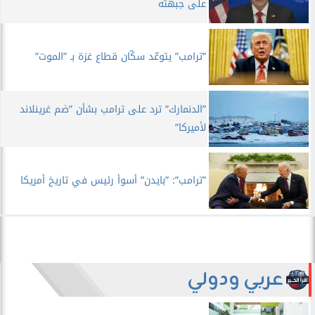
على جبهته
”ترامب” يتوعّد سكّان قطاع غزة بـ ”الموت”
”الدنمارك” ترد على ترامب بشأن ”ضم غرينلاند
لأميركا”
”ترامب”: ”بايدن” أسوأ رئيس في تاريخ أمريكا
عربي ودولي