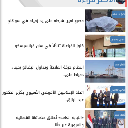
الأكثر قراءة
اقرأ الحادثة
مصرع امين شرطه على يد زميله في سوهاج
عربي ودولي
​كنوز الفراعنة تتلألأ في سان فرانسيسكو
أخبار مصر
انتظام حركة الملاحة وتداول البضائع بميناء
دمياط على...
عربي ودولي
اتحاد الإعلاميين الأفريقي الآسيوي يكرّم الدكتور
عبد الرازق...
أخبار مصر
​«النيابة العامة» تُطلق خدماتها القضائية
والمرورية عبر «أنا...