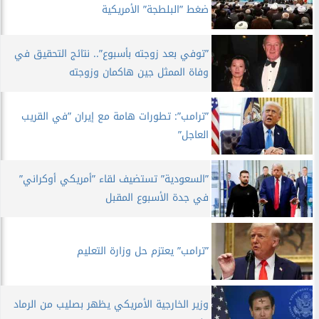
ضغط ”البلطجة” الأمريكية
”توفي بعد زوجته بأسبوع”.. نتائج التحقيق في
وفاة الممثل جين هاكمان وزوجته
”ترامب”: تطورات هامة مع إيران ”في القريب
العاجل”
”السعودية” تستضيف لقاء ”أمريكي أوكراني”
في جدة الأسبوع المقبل
”ترامب” يعتزم حل وزارة التعليم
وزير الخارجية الأمريكي يظهر بصليب من الرماد