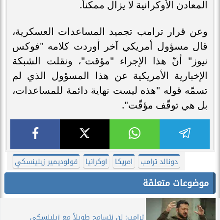
المعادن الأوكرانية لا يزال ممكناً.
وعن قرار ترامب تجميد المساعدات العسكرية،
قال مسؤول أمريكي آخر أوردت كلامه "فوكس
نيوز" أنّ هذا الإجراء "مؤقت"، ونقلت الشبكة
الإخبارية الأمريكية عن هذا المسؤول الذي لم
تسمّه قوله "هذه ليست نهاية دائمة للمساعدات،
بل هي توقّف مؤقّت".
دونالد ترامب
امريكا
اوكرانيا
فولوديمير زيلينسكي
موضوعات متعلقة
ترامب: لن نتسامح طويلاً مع زيلينسكي