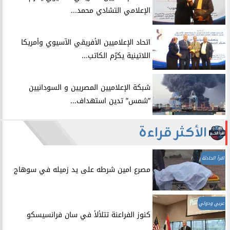
الإعلامي التشادي محمد...
اتحاد الإعلاميين الأفريقي الآسيوي وأمريكا
اللاتينية يكرّم الكاتب...
شبكة الإعلاميين المصريين و السودانيين
”شمس” تدين استهداف...
الأكثر قراءة
اقرأ الحادثة
مصرع امين شرطه على يد زميله في سوهاج
عربي ودولي
​كنوز الفراعنة تتلألأ في سان فرانسيسكو