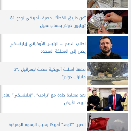
”عن طريق الخطأ”.. مصرف أمريكي يُودع 81
تريليون دولار بحساب عميل
لطلب الدعم ... الرئيس الأوكراني زيلينسكي
يصل إلى المملكة المتحدة
صفقة أسلحة أمريكية ضخمة لإسرائيل بـ”3
مليارات دولار”
بعد مشادة حادة مع ”ترامب”.. ”زيلينسكي” يغادر
البيت الأبيض
الصين ”تتوعد” أمريكا بسبب الرسوم الجمركية