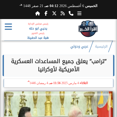
هـ
الخميس
6 أغسطس 2026
04:12 صـ
21 صفر 1448
رئيس مجلس الإدارة
يحيي ابو حته
رئيس التحرير
هبة عبد الحفيظ
الرئيسية
عربي ودولي
”ترامب” يعلق جميع المساعدات العسكرية
الأمريكية لأوكرانيا
هـ
الثلاثاء
4 مارس 2025
11:56 صـ
4 رمضان 1446