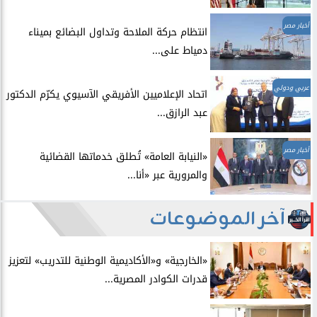
أخبار مصر
انتظام حركة الملاحة وتداول البضائع بميناء
دمياط على...
عربي ودولي
اتحاد الإعلاميين الأفريقي الآسيوي يكرّم الدكتور
عبد الرازق...
أخبار مصر
​«النيابة العامة» تُطلق خدماتها القضائية
والمرورية عبر «أنا...
آخر الموضوعات
​«الخارجية» و«الأكاديمية الوطنية للتدريب» لتعزيز
قدرات الكوادر المصرية...