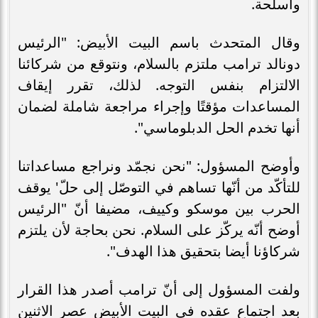
وأسلحة.
وقال المتحدث باسم البيت الأبيض: "الرئيس
دونالد ترامب ملتزم بالسلام، ونتوقع من شركائنا
الالتزام بنفس التوجه. لذلك، تقرر إيقاف
المساعدات مؤقتًا وإجراء مراجعة شاملة لضمان
أنها تخدم الحل الدبلوماسي".
وأوضح المسؤول: "نحن نجمّد ونراجع مساعداتنا
للتأكّد من أنّها تساهم في التوصّل إلى حلّ' يوقف
الحرب بين موسكو وكييف، مضيفا أنّ "الرئيس
أوضح أنّه يركّز على السلام. نحن بحاجة لأن يلتزم
شركاؤنا أيضا بتحقيق هذا الهدف".
ولفت المسؤول إلى أنّ ترامب أصدر هذا القرار
بعد اجتماع عقده في البيت الأبيض عصر الاثنين