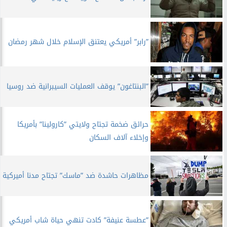
”رابر” أمريكي يعتنق الإسلام خلال شهر رمضان
”البنتاغون” يوقف العمليات السيبرانية ضد روسيا
حرائق ضخمة تجتاح ولايتي ”كارولينا” بأمريكا
وإخلاء آلاف السكان
مظاهرات حاشدة ضد ”ماسك” تجتاح مدنا أميركية
”عطسة عنيفة” كادت تنهي حياة شاب أمريكي