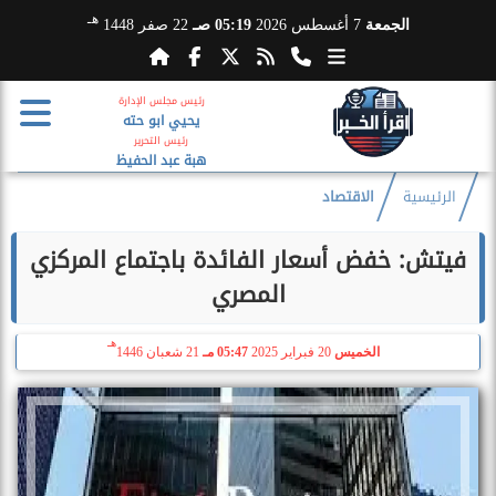
هـ
الجمعة
7 أغسطس 2026
05:19 صـ
22 صفر 1448
رئيس مجلس الإدارة
يحيي ابو حته
رئيس التحرير
هبة عبد الحفيظ
الرئيسية
الاقتصاد
فيتش: خفض أسعار الفائدة باجتماع المركزي
المصري
هـ
الخميس
20 فبراير 2025
05:47 مـ
21 شعبان 1446