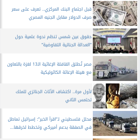
قبل اجتماع البنك المركزي.. تعرف على سعر
صرف الدولار مقابل الجنيه المصري
حقوق عين شمس تنظم ندوة علمية حول
”العدالة الجنائية التفاوضية”
مصر تُطلق القافلة الإغاثية الـ13 لغزة بالتعاون
مع هيئة الإغاثة الكاثوليكية
لأول مرة.. اكتشاف الأثاث الجنائزي للملك
تحتمس الثاني
محلل فلسطيني لـ”اقرأ الخبر”: إسرائيل تماطل
في الصفقة بدعم أميركي وتخطط لخرقها...