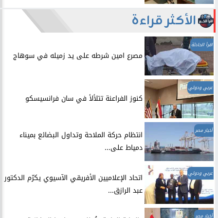
الأكثر قراءة
اقرأ الحادثة
مصرع امين شرطه على يد زميله في سوهاج
عربي ودولي
​كنوز الفراعنة تتلألأ في سان فرانسيسكو
أخبار مصر
انتظام حركة الملاحة وتداول البضائع بميناء
دمياط على...
عربي ودولي
اتحاد الإعلاميين الأفريقي الآسيوي يكرّم الدكتور
عبد الرازق...
أخبار مصر