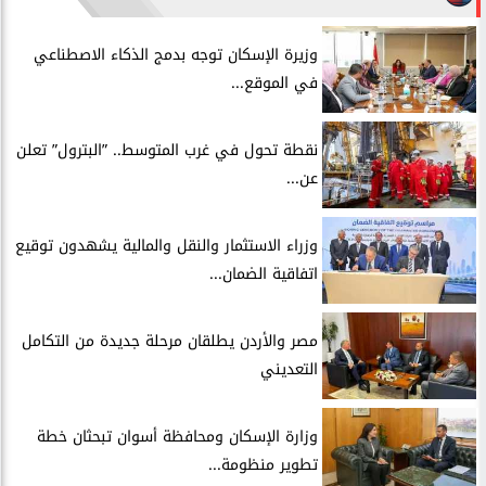
​وزيرة الإسكان توجه بدمج الذكاء الاصطناعي
في الموقع...
​نقطة تحول في غرب المتوسط.. ”البترول” تعلن
عن...
​وزراء الاستثمار والنقل والمالية يشهدون توقيع
اتفاقية الضمان...
​مصر والأردن يطلقان مرحلة جديدة من التكامل
التعديني
وزارة الإسكان ومحافظة أسوان تبحثان خطة
تطوير منظومة...