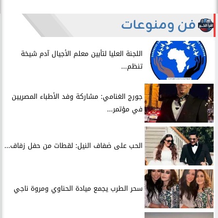
فن ومنوعات
اللجنة العليا لتأبين معلم الأجيال آدم شيخة
تنظم...
جورج الغنامي: مشاركة وفد الأطباء المصريين
في مؤتمر...
الحب على ضفاف النيل: لقطات من حفل زفاف...
سحر الطرب يجمع ميادة الحناوي ومروة ناجي