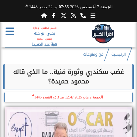
هـ
الجمعة
7 أغسطس 2026
07:55 مـ
22 صفر 1448
رئيس مجلس الإدارة
يحيي ابو حته
رئيس التحرير
هبة عبد الحفيظ
الرئيسية
فن ومنوعات
غضب سكندري وثورة فنية.. ما الذي قاله
محمود حميدة؟
هـ
الجمعة
2 مايو 2025
12:47 صـ
3 ذو القعدة 1446