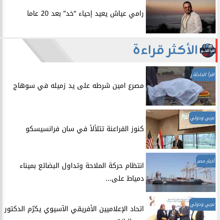
رامي عياش يعيد إحياء “خد” بعد 20 عاما
الأكثر قراءة
اقرأ الحادثة
مصرع امين شرطه على يد زميله في سوهاج
عربي ودولي
​كنوز الفراعنة تتلألأ في سان فرانسيسكو
أخبار مصر
انتظام حركة الملاحة وتداول البضائع بميناء
دمياط على...
عربي ودولي
اتحاد الإعلاميين الأفريقي الآسيوي يكرّم الدكتور