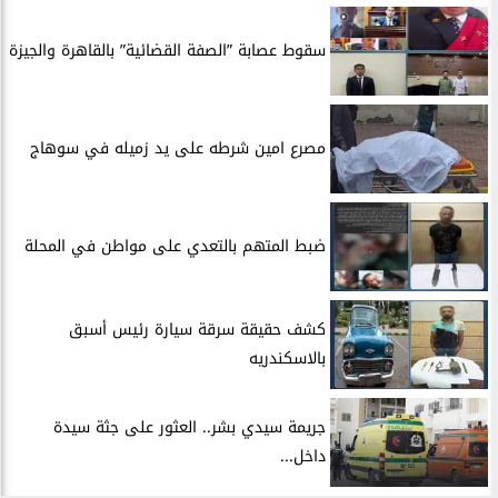
سقوط عصابة ”الصفة القضائية” بالقاهرة والجيزة
مصرع امين شرطه على يد زميله في سوهاج
​ضبط المتهم بالتعدي على مواطن في المحلة
​كشف حقيقة سرقة سيارة رئيس أسبق
بالاسكندريه
​جريمة سيدي بشر.. العثور على جثة سيدة
داخل...