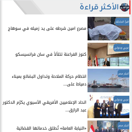
الأكثر قراءة
اقرأ الحادثة
مصرع امين شرطه على يد زميله في سوهاج
عربي ودولي
​كنوز الفراعنة تتلألأ في سان فرانسيسكو
أخبار مصر
انتظام حركة الملاحة وتداول البضائع بميناء
دمياط على...
عربي ودولي
اتحاد الإعلاميين الأفريقي الآسيوي يكرّم الدكتور
عبد الرازق...
أخبار مصر
​«النيابة العامة» تُطلق خدماتها القضائية