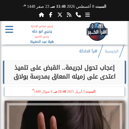
هـ
السبت
8 أغسطس 2026
11:40 صـ
23 صفر 1448
رئيس مجلس الإدارة
يحيي ابو حته
رئيس التحرير
هبة عبد الحفيظ
الرئيسية
اقرأ الحادثة
إعجاب تحول لجريمة.. القبض على تلميذ
اعتدى على زميله المعاق بمدرسة بولاق
هـ
السبت
5 أبريل 2025
11:40 صـ
6 شوال 1446