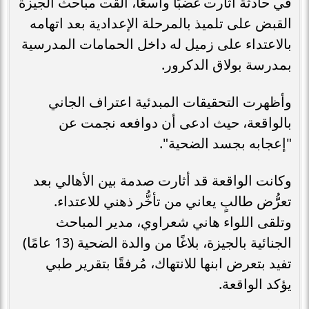
في حادثة أثارت غضبًا واسعًا، ألقت مباحث الجيزة
القبض على تلميذ بالمرحلة الإعدادية بعد اتهامه
بالاعتداء على زميل له داخل الحمامات المدرسية
بمدرسة بولاق الدكرور.
وأظهرت التحقيقات المبدئية اعتراف الجاني
بالواقعة، حيث ادعى أن دوافعه نجمت عن
"إعجابه بجسد الضحية".
وكانت الواقعة قد أثارت صدمة بين الأهالي بعد
تعرُّض طالبٍ يعاني من تأخُّر ذهني للاعتداء.
وتلقى اللواء هاني شعراوي، مدير المباحث
الجنائية بالجيزة، بلاغًا من والدة الضحية (13 عامًا)
تفيد بتعرض ابنها للانتهاك، مُرفقًا بتقرير طبي
يؤكد الواقعة.